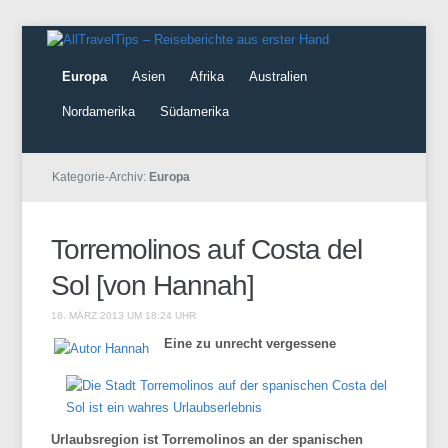
Europa
Asien
Afrika
Australien
Nordamerika
Südamerika
Kategorie-Archiv:
Europa
Torremolinos auf Costa del
Sol [von Hannah]
18. MÄRZ 2013 UM 18:24 UHR
Eine zu unrecht vergessene
Urlaubsregion ist Torremolinos an der spanischen