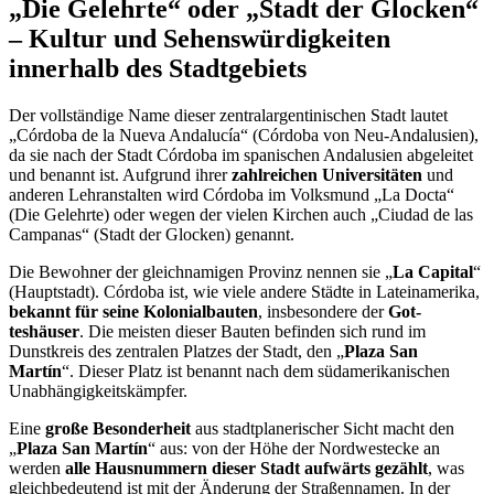
„Die Gelehrte“ oder „Stadt der Glocken“
– Kultur und Sehenswürdig­keiten
innerhalb des Stadtgebiets
Der vollständige Name dieser zentralargentinischen Stadt lautet
„Córdoba de la Nueva An­dalucía“ (Córdoba von Neu-Andalusien),
da sie nach der Stadt Córdoba im spanischen Andalusien abgeleitet
und benannt ist. Aufgrund ihrer
zahlreichen Universitäten
und
ande­ren Lehranstalten wird Córdoba im Volksmund „La Docta“
(Die Gelehrte) oder wegen der vielen Kirchen auch „Ciudad de las
Campanas“ (Stadt der Glocken) genannt.
Die Bewoh­ner der gleichnamigen Provinz nennen sie „
La Capital
“
(Hauptstadt). Córdoba ist, wie viele andere Städte in Lateinamerika,
bekannt für seine Kolonialbauten
, insbesondere der
Got­
teshäuser
. Die meisten dieser Bauten befinden sich rund im
Dunstkreis des zentralen Plat­zes der Stadt, den „
Plaza San
Martín
“. Dieser Platz ist benannt nach dem südamerikani­schen
Unabhängigkeitskämpfer.
Eine
große Besonderheit
aus stadtplanerischer Sicht macht den
„
Plaza San Martín
“ aus: von der Höhe der Nordwestecke an
werden
alle Haus­nummern dieser Stadt aufwärts gezählt
, was
gleichbedeutend ist mit der Änderung der Straßennamen. In der