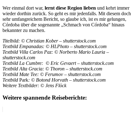
Wer einmal dort war,
lernt diese Region lie­ben
und kehrt immer
wieder dorthin zurück. So geht es mir jedenfalls. Mit diesem doch
sehr umfangreichem Bericht, so glaube ich, ist es mir gelungen,
Córdoba über die soge­nannte „Schmach von Córdoba“ hinaus
bekannter zu machen.
Titelbild: © Christian Kober – shutterstock.com
Textbild Empanadas:
©
HLPhoto – shutterstock.com
Textbild Villa Carlos Paz:
©
Norberto Mario Lauria –
shutterstock.com
Textbild La Cumbre:
©
Eric Gevaert – shutterstock.com
Textbild Alta Gracia:
©
Thoron – shutterstock.com
Textbild Mate Tee:
©
Ferumov – shutterstock.com
Textbild
Park
:
©
Botond Horvath – shutterstock.com
Weitere
Textbilder: © Jens Flöck
Weitere spannende Reiseberichte: