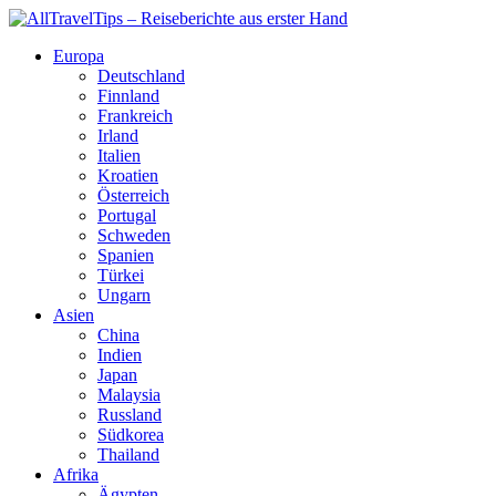
Europa
Deutschland
Finnland
Frankreich
Irland
Italien
Kroatien
Österreich
Portugal
Schweden
Spanien
Türkei
Ungarn
Asien
China
Indien
Japan
Malaysia
Russland
Südkorea
Thailand
Afrika
Ägypten