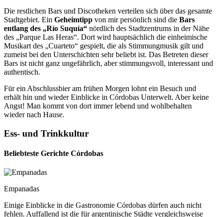
Die restlichen Bars und Discotheken verteilen sich über das gesamte
Stadtgebiet. Ein
Geheimtipp
von mir persönlich sind die
Bars
entlang des „Río Suquía“
nördlich des Stadtzentrums in der Nähe
des „Parque Las Heras“. Dort wird hauptsächlich die einheimische
Musikart des „Cuarteto“ gespielt, die als Stimmungmusik gilt und
zumeist bei den Unterschichten sehr beliebt ist. Das Betreten dieser
Bars ist nicht ganz ungefährlich, aber stimmungsvoll, interessant und
authentisch.
Für ein Abschlussbier am frühen Morgen lohnt ein Besuch und
erhält hin und wieder Einblicke in Córdobas Unterwelt. Aber keine
Angst! Man kommt von dort immer lebend und wohlbehalten
wieder nach Hause.
Ess- und Trinkkultur
Beliebteste Gerichte Córdobas
Empanadas
Einige Einblicke in die Gastronomie Córdobas dürfen auch nicht
fehlen. Auffallend ist die für argentinische Städte vergleichsweise