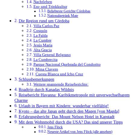
Nachtleben
Ess- und Trinkkultur
Beliebteste Gerichte Córdobas
Nationalgetränk Mate
Die Region rund um Córdoba
Villa Carlos Paz
Cosquín
La Falda
La Cumbre
Jesús María
Alta Gracia
Villa General Belgrano
La Cumbrecita
Parque Nacional Quebrada del Condorito
Mina Clavero
Cuesta Blanca und Icho Cruz
Schlussbemerkungen
Weitere spannende Reiseberichte:
Roadtrip durch Kanadas Wildnis
Reisebericht Havanna: Karibikmetropole mit unverwechselbarem
Charme
Urlaub in Bayern mit Kindern: wunderbar vielfältig!
Kyoto – das alte Japan geht durch den Magen [von Magda]
Erfahrungsbericht: Das Mount Nelson Hotel in Kapstadt
Mit dem Wohnmobil durch die USA? Das sind unserer Tipps
Jens Flöck
Neueste Artikel von Jens Flöck (alle ansehen)