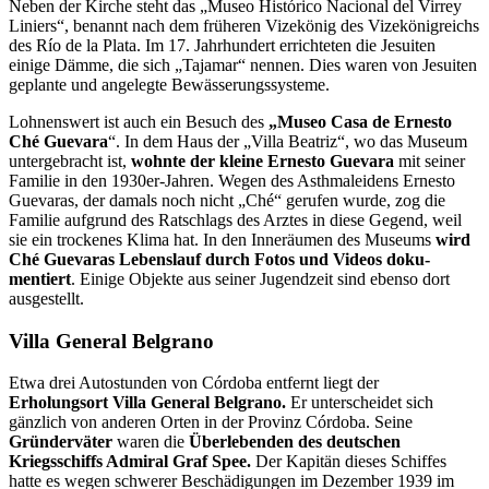
Neben der Kirche steht das „Museo Histórico Nacional del Virrey
Liniers“, benannt nach dem früheren Vizekönig des Vizekö­nigreichs
des Río de la Plata. Im 17. Jahrhundert errichteten die Jesuiten
einige Dämme, die sich „Tajamar“ nennen. Dies waren von Jesuiten
geplante und angelegte Bewässe­rungssysteme.
Lohnenswert ist auch ein Besuch des
„Museo Casa de Ernesto
Ché Gue­vara
“. In dem Haus der „Villa Beatriz“, wo das Museum
untergebracht ist,
wohnte der klei­ne Ernesto Guevara
mit seiner
Familie in den 1930er-Jahren. Wegen des Asthmaleidens Ernesto
Guevaras, der damals noch nicht „Ché“ gerufen wurde, zog die
Familie aufgrund des Ratschlags des Arztes in diese Gegend, weil
sie ein trockenes Klima hat. In den In­neräumen des Museums
wird
Ché Guevaras Lebenslauf durch Fotos und Videos doku­
mentiert
. Einige Objekte aus seiner Jugendzeit sind ebenso dort
ausgestellt.
Villa General Belgrano
Etwa drei Autostunden von Córdoba entfernt liegt der
Erholungsort Villa General Belgrano.
Er unterscheidet sich
gänzlich von anderen Orten in der Provinz Córdoba. Seine
Gründer­väter
waren die
Überlebenden des deutschen
Kriegsschiffs Admiral Graf Spee.
Der Kapi­tän dieses Schiffes
hatte es wegen schwerer Beschädigungen im Dezember 1939 im