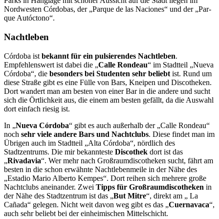
Parks in Hanglage mit schöner Aussicht auf die Stadt liegen im
Nordwesten Córdobas, der „Parque de las Naciones“ und der „Par­
que Autóctono“.
Nachtleben
Córdoba ist
bekannt für ein pulsierendes Nachtleben
.
Empfehlenswert ist dabei die „
Calle Rondeau
“ im Stadtteil „Nueva
Córdoba“, die
besonders bei Studenten sehr beliebt
ist. Rund um
diese Straße gibt es eine Fülle von Bars, Kneipen und Discotheken.
Dort wan­dert man am besten von einer Bar in die andere und sucht
sich die Örtlichkeit aus, die ei­nem am besten gefällt, da die Auswahl
dort einfach riesig ist.
In „
Nueva Córdoba
“ gibt es auch außerhalb der „Calle Rondeau“
noch
sehr viele andere Bars und Nachtclubs
. Diese findet man im
Übrigen auch im Stadtteil „Alta Córdoba“, nördlich des
Stadtzentrums. Die mir bekannteste
Discothek
dort ist das
„
Rivadavia
“. Wer mehr nach Großraumdiscotheken sucht, fährt am
besten in die schon erwähnte Nachtlebenmeile in der Nähe des
„Estadio Mario Alberto Kempes“. Dort reihen sich mehrere große
Nachtclubs aneinander. Zwei
Tipps für Großraumdiscotheken
in
der Nähe des Stadtzentrum ist das „
But Mitre
“, direkt am „ La
Cañada“ gelegen. Nicht weit davon weg gibt es das „
Cuernavaca
“,
auch sehr beliebt bei der einheimischen Mittelschicht.