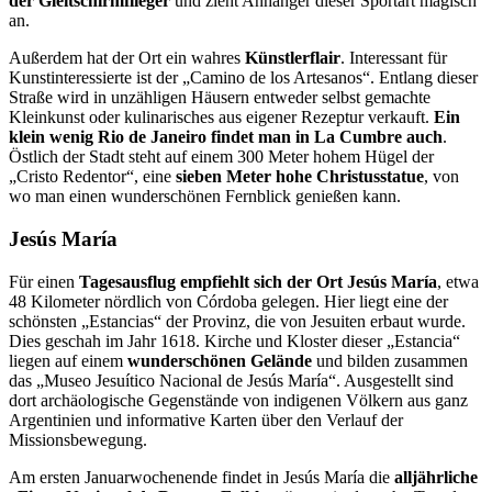
der Gleitschirmflieger
und zieht Anhänger dieser Sportart magisch
an.
Außerdem hat der Ort ein wahres
Künstlerflair
. Interessant für
Kunstinteressierte ist der „Camino de los Artesanos“. Entlang dieser
Straße wird in unzähligen Häusern entweder selbst gemachte
Kleinkunst oder kulinarisches aus eigener Rezeptur verkauft.
Ein
klein wenig Rio de Janeiro findet man in La Cumbre auch
.
Östlich der Stadt steht auf einem 300 Meter hohem Hügel der
„Cristo Redentor“, eine
sieben Meter hohe Christusstatue
, von
wo man einen wunderschönen Fernblick genießen kann.
Jesús María
Für einen
Tagesausflug empfiehlt sich der Ort Jesús María
, etwa
48 Kilometer nördlich von Córdoba gelegen. Hier liegt eine der
schönsten „Estancias“ der Provinz, die von Jesui­ten erbaut wurde.
Dies geschah im Jahr 1618. Kirche und Kloster dieser „Estancia“
liegen auf einem
wunderschönen Gelände
und bilden zusammen
das „Museo Jesuítico Nacional de Jesús María“. Ausgestellt sind
dort archäologische Gegenstände von indigenen Völ­kern aus ganz
Argentinien und informative Karten über den Verlauf der
Missionsbewe­gung.
Am ersten Januarwochenende findet in Jesús María die
alljährliche