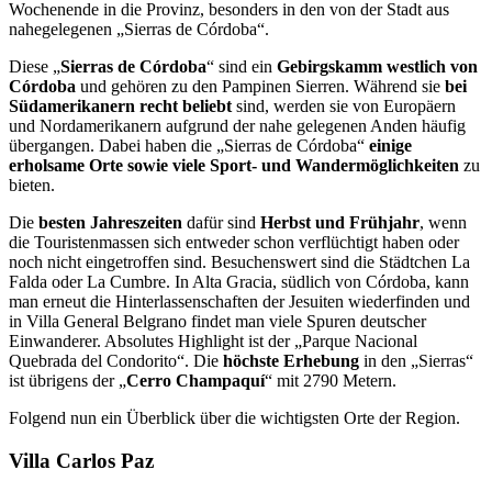
Wochenende in die Provinz, besonders in den von der Stadt aus
nahegelegenen „Sierras de Córdoba“.
Diese „
Sierras de Córdoba
“ sind ein
Gebirgskamm westlich von
Córdoba
und gehören zu den Pampinen Sierren. Während sie
bei
Südamerikanern recht beliebt
sind, werden sie von Europäern
und Nordamerikanern aufgrund der nahe gelegenen Anden häufig
über­gangen. Dabei haben die „Sierras de Córdoba“
einige
erholsame Orte sowie viele Sport- und Wandermöglichkeiten
zu
bieten.
Die
besten Jahreszeiten
dafür sind
Herbst und Früh­jahr
, wenn
die Touristenmassen sich entweder schon verflüchtigt haben oder
noch nicht eingetroffen sind. Besuchenswert sind die Städtchen La
Falda oder La Cumbre. In Alta Gracia, südlich von Córdoba, kann
man erneut die Hinterlassenschaften der Jesuiten wie­derfinden und
in Villa General Belgrano findet man viele Spuren deutscher
Einwanderer. Absolutes Highlight ist der „Parque Nacional
Quebrada del Condorito“. Die
höchste Erhe­bung
in den „Sierras“
ist übrigens der „
Cerro Champaquí
“ mit 2790 Metern.
Folgend nun ein Überblick über die wichtigsten Orte der Region.
Villa Carlos Paz