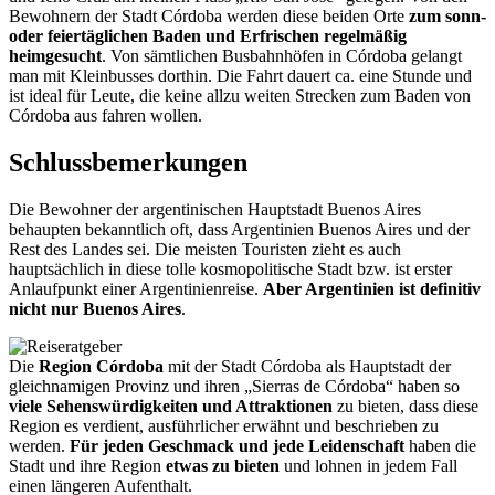
Bewohnern der Stadt Córdoba werden diese beiden Orte
zum sonn-
oder feiertäglichen Baden und Erfrischen regelmäßig
heimgesucht
. Von sämtlichen Busbahnhöfen in Córdoba gelangt
man mit Kleinbusses dorthin. Die Fahrt dauert ca. eine Stunde und
ist ideal für Leute, die keine allzu weiten Strecken zum Baden von
Córdoba aus fahren wollen.
Schlussbemerkungen
Die Bewohner der argentinischen Hauptstadt Buenos Aires
behaupten bekanntlich oft, dass Argentinien Buenos Aires und der
Rest des Landes sei. Die meisten Touristen zieht es auch
hauptsächlich in diese tolle kosmopolitische Stadt bzw. ist erster
Anlaufpunkt ei­ner Argentinienreise.
Aber Argentinien ist definitiv
nicht nur Buenos Aires
.
Die
Region Cór­doba
mit der Stadt Córdoba als Hauptstadt der
gleichnamigen Provinz und ihren „Sierras de Córdoba“ haben so
viele Sehenswürdigkeiten und Attraktionen
zu bieten, dass diese
Region es verdient, ausführlicher erwähnt und beschrieben zu
werden.
Für jeden Ge­schmack und jede Leidenschaft
haben die
Stadt und ihre Region
etwas zu bieten
und loh­nen in jedem Fall
einen längeren Aufenthalt.