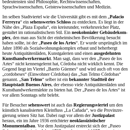
bedeutensten sind Philoso­phie, Rechtswissenschaften,
Sprachwissenschaften, Geisteswissenschaften und Medizin.
Im selben Stadtviertel wie die Universität gibt es mit dem „
Palacio
Ferreyra
“ ein
sehens­wertes Schloss
zu entdecken. Es liegt in der
Nähe des „Plaza España“, ein kreisrunder, verkehrsreicher Platz,
gestaltet im rationalistischem Stil. Ein
neokolonialer Gebäudekom­
plex
, den man aus Sicht der einheimischen Bevölkerung besucht
haben sollte, ist der „
Pa­seo de los Artes
“. Er wurde ursprünglich im
Jahre 1890 als Sozialwohnungskomplex er­baut und beherbergt
heute Antiquitätenläden, Kunstgalerien und einen
ausgedehnten
Kunsthandwerkermarkt
. Man sagt, dass wer den „Paseo de los
Artes“ nicht kennengelernt hat, Córdoba nicht wirklich kennt. Die
Gegend liegt im Viertel „Barrio Güemes“ und wird auch oft von den
„cordobeses“ (Einwohner Córdobas) das „San Telmo Córdobas“
ge­nannt. „
San Telmo
“ selber ist ein
bekannter Stadtteil der
Hauptstadt Buenos Aires
, der ebenso viele Antiquitätenläden und
Kunsthandwerkermärkte zu bieten hat. Der „Paseo de los Artes“ ist
vor allem Sonntags sehr belebt.
Für Besucher
sehenswert
ist auch das
Re­gierungsviertel
um den
künstlich kanalisierten Kleinfluss „La Cañada“, wo die Provinzre­
gierung seinen Sitz hat. Dabei ragt vor allem der
Justizpalast
heraus, ein im Jahre 1936 errichteter
neoklassizistischer
Monumentalbau
. Vor dem Justizpalast erstreckt sich der „Paseo