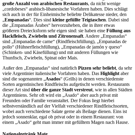
große Anzahl von arabischen Restaurants
, da nicht wenige
„cordobeses“ arabisch-libanesische Vorfahren haben. Dies schlägt
sich auch in der für Einheimische beliebte Delikatesse nieder, den
„
Empanadas
“. Dies sind
kleine gefüllte Teigtaschen
. Dabei sind
die „Empanadas Árabes“ hervorzuheben, die in ihrer et­was
größeren Dreiecksform sehr eigen sind: sie haben eine
Füllung aus
Hackfleisch, Zwie­beln und Zitronensaft
. Andere „Empanadas“
sind „Empanadas de carne“ (Rindfleischfül­lung), „Empanadas de
pollo“ (Hühnerfleischfüllung), „Empanadas de jamón y queso“
(Schinken- und Käsefüllung) und mit anderen Füllungen wie
Thunfisch, Zwiebeln, Spinat oder Mais.
Außer den „Empanadas“ sind natürlich
Pizzen sehr beliebt
, da sehr
viele Ar­gentinier italienische Vorfahren haben. Das
Highlight
aber
sind die sogenannten „
Asados
“ (Grills) in denen verschiedenste
Sorten argentinischen Rindfleischs aufgetischt werden. Restaurants
dieser Art sind
über die ganze Stadt verstreut
, wie in allen Städten
Argentini­ens. Sehr oft wird ein „Asado“ aber auch privat mit
Freunden oder Familie veranstaltet. Der Fokus liegt hierbei
selbstverständlich auf der Vielfalt verschiedener Rindfleischsorten,
wobei auch verschiedene Salate gerne als Beilage dienen. Eins ist
jedoch sonnenklar, egal ob privat oder in einem Restaurant: von
einem „Asado“ geht man immer mit gefülltem Magen nach Hause.
Nationalgetränk Mate