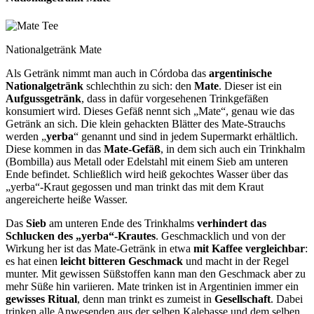
Nationalgetränk Mate
Als Getränk nimmt man auch in Córdoba das
argentinische
National­getränk
schlechthin zu sich: den
Mate
. Dieser ist ein
Aufgussgetränk
, dass in dafür vorge­sehenen Trinkgefäßen
konsumiert wird. Dieses Gefäß nennt sich „Mate“, genau wie das
Getränk an sich. Die klein gehackten Blätter des Mate-Strauchs
werden „
yerba
“ genannt und sind in jedem Supermarkt erhältlich.
Diese kommen in das
Mate-Gefäß
, in dem sich auch ein Trinkhalm
(Bombilla) aus Metall oder Edelstahl mit einem Sieb am unteren
Ende befindet. Schließlich wird heiß gekochtes Wasser über das
„yerba“-Kraut gegossen und man trinkt das mit dem Kraut
angereicherte heiße Wasser.
Das
Sieb
am unteren Ende des Trinkhalms
verhindert das
Schlucken des „yerba“-Krautes
. Geschmacklich und von der
Wirkung her ist das Mate-Getränk in etwa
mit Kaffee vergleichbar
:
es hat einen
leicht bitteren Geschmack
und macht in der Regel
munter. Mit gewissen Süßstoffen kann man den Geschmack aber zu
mehr Süße hin variieren. Mate trinken ist in Argentinien immer ein
gewisses Ritual
, denn man trinkt es zumeist in
Gesellschaft
. Dabei
trinken alle Anwesenden aus der selben Kalebasse und dem selben