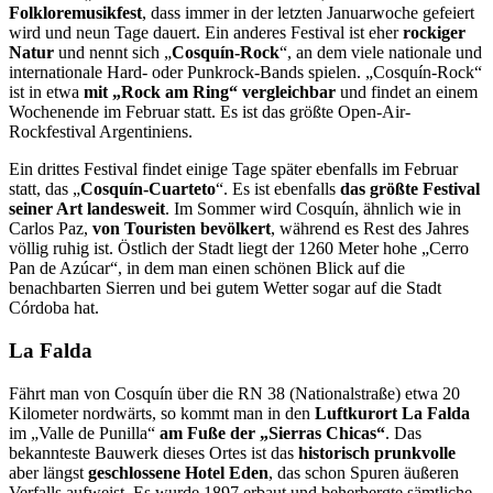
Folkloremusikfest
, dass immer in der letzten Januarwoche gefeiert
wird und neun Tage dauert. Ein anderes Festival ist eher
rockiger
Natur
und nennt sich „
Cosquín-Rock
“, an dem viele nationale und
internationale Hard- oder Punkrock-Bands spielen. „Cosquín-Rock“
ist in etwa
mit „Rock am Ring“ vergleichbar
und findet an einem
Wochenende im Februar statt. Es ist das größte Open-Air-
Rockfestival Argentiniens.
Ein drittes Festival fin­det einige Tage später ebenfalls im Februar
statt, das „
Cosquín-Cuarteto
“. Es ist ebenfalls
das größte Festival
seiner Art landesweit
. Im Sommer wird Cosquín, ähnlich wie in
Carlos Paz,
von Touristen bevölkert
, während es Rest des Jahres
völlig ruhig ist. Östlich der Stadt liegt der 1260 Meter hohe „Cerro
Pan de Azúcar“, in dem man einen schönen Blick auf die
benachbarten Sierren und bei gutem Wetter sogar auf die Stadt
Córdoba hat.
La Falda
Fährt man von Cosquín über die RN 38 (Nationalstraße) etwa 20
Kilometer nordwärts, so kommt man in den
Luftkurort La Falda
im „Valle de Punilla“
am Fuße der „Sierras Chicas“
. Das
bekannteste Bauwerk dieses Ortes ist das
historisch prunkvolle
aber längst
geschlos­sene Hotel Eden
, das schon Spuren äußeren
Verfalls aufweist. Es wurde 1897 erbaut und beherbergte sämtliche