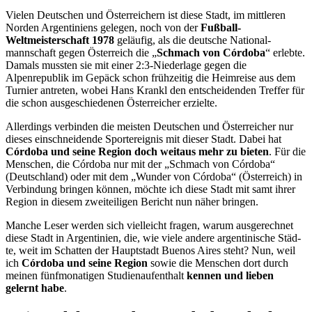
Vielen Deutschen und Österreichern ist diese Stadt, im mittleren
Norden Argentiniens ge­legen, noch von der
Fußball-
Weltmeisterschaft 1978
geläufig, als die deutsche National­
mannschaft gegen Österreich die „
Schmach von Córdoba
“ erlebte.
Damals mussten sie mit einer 2:3-Niederlage gegen die
Alpenrepublik im Gepäck schon frühzeitig die Heimrei­se aus dem
Turnier antreten, wobei Hans Krankl den entscheidenden Treffer für
die schon ausgeschiedenen Österreicher erzielte.
Allerdings verbinden die meisten Deutschen und Österreicher nur
dieses einschneidende Sportereignis mit dieser Stadt. Dabei hat
Córdoba und seine Region doch weitaus mehr zu bieten
. Für die
Menschen, die Córdoba nur mit der „Schmach von Córdoba“
(Deutschland) oder mit dem „Wunder von Córdoba“ (Öster­reich) in
Verbindung bringen können, möchte ich diese Stadt mit samt ihrer
Region in die­sem zweiteiligen Bericht nun näher bringen.
Manche Leser werden sich vielleicht fragen, warum ausgerechnet
diese Stadt in Argentinien, die, wie viele andere argentinische Städ­
te, weit im Schatten der Hauptstadt Buenos Aires steht? Nun, weil
ich
Córdoba und seine Region
sowie die Menschen dort durch
meinen fünfmonatigen Studienaufenthalt
kennen und lieben
gelernt habe
.