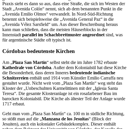
Praxis sieht es dann so aus, dass eine Straße, die sich im Westen der
Stadt „Avenida Colón“ nennt, sich ab dem benannten Punkt in die
„Avenida Emilio Ol­mos“ verwandelt. In Nord-Süd-Richtung
benennt sich beispielsweise die „Avenida General Paz“ in die
„Avenida Vélez Sarsfield“ um. Aus dieser Beschreibung heraus
kann man schließen, dass die meisten Häuserblocks in der
Innenstadt
parallel im Schachbrettmuster angeordnet
sind, was
für argentinische Städte oft typisch ist.
Córdobas bedeutenste Kirchen
Am „
Plaza San Martín
“ selbst steht die im Jahre 1782 erbaute
Kathedrale von Córdoba
. Außer dem Kolonialstil hat diese Kirche
die Besonderheit, dass deren Inneres
bedeutende indianische
Schnitzereien
enthält und 1914 vom Künstler Emilio Carraffa neu
gestaltet wurde. Nicht weit vom „Plaza San Martín“ weg steht das
Kloster der „Unbeschuhten Kar­melittinen mit der „Iglesia Santa
Teresa“. Die gesamte Klosteranlage ist ein rosafarbener Bau im
barocken Kolonialstil. Die Kirche als ältester Teil der Anlage wurde
1717 erbaut.
Geht man vom „Plaza San Martín“ ca. 100 m in südliche Richtung,
so stößt man auf die „
Manzana de los Jesuitas
“ (Block der
Jesuiten), auch ein kolonialer Gebäudekomplex. Dieser enthält