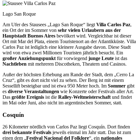
Lago San Roque
Am Ufer des Stausees „Lago San Roque“ liegt
Villa Carlos Paz
,
ein Ort der im Sommer von
sehr vielen Urlaubern aus der
Hauptstadt Buenos Aires
bevölkert wird. Vergleichbar ist dieser
Ort mit Mar del Plata, einem Touristenort an der Atlantikküste. Villa
Carlos Paz ist lediglich eine kleinere Ausgabe davon. Diese Stadt
wird von etwa zwei Millionen Touris­ten jährlich besucht. Ein
großer Anziehungspunkt
für vorwiegend
junge Leute
ist das
Nachtleben
mit mehreren Discotheken, Theatern und Casinos.
Außer der höchsten Erhe­bung am Rande der Stadt, dem „Cerro La
Cruz“, gibt es dort nicht viel zu sehen. Der Berg ist mit einem
Sessellift besteigbar und ist etwa 950 Meter hoch. Im
Sommer
gibt
es
diverse Veranstaltungen
wie Konzerte oder Festivals aller Art.
Das
größte Ereignis
ist die
Ralley-Weltmeisterschaft
und findet
im Mai oder Juni, also nicht im argentinischen Sommer, statt.
Cosquín
26 Kilometer nördlich von Carlos Paz liegt Cosquín. Dort finden
drei bekannte Festivals
je­weils einmal im Jahr statt. Das ist zum
einen dem „
Festival Nacional del Folklore
“, ein
na­tionales