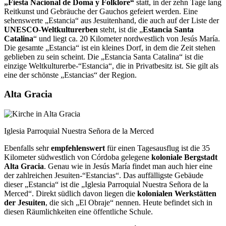
„Fiesta Nacional de Doma y Folklore“
statt, in der zehn Tage lang
Reitkunst und Gebräuche der Gauchos gefeiert werden. Eine
sehenswerte „Estancia“ aus Jesuitenhand, die auch auf der Liste der
UNESCO-Weltkulturerben
steht, ist die „
Estancia Santa
Catalina
“ und liegt ca. 20 Kilome­ter nordwestlich von Jesús María.
Die gesamte „Estancia“ ist ein kleines Dorf, in dem die Zeit stehen
geblieben zu sein scheint. Die „Estancia Santa Catalina“ ist die
einzige Welt­kulturerbe-“Estancia“, die in Privatbesitz ist. Sie gilt als
eine der schönste „Estancias“ der Region.
Alta Gracia
Iglesia Parroquial Nuestra Señora de la Merced
Ebenfalls sehr
empfehlenswert
für einen Tagesausflug ist die 35
Kilometer südwestlich von Córdoba gelegene
koloniale Bergstadt
Alta Gracia
. Genau wie in Jesús María findet man auch hier eine
der zahlreichen Jesuiten-“Estancias“. Das auffälligste Gebäude
dieser „Estancia“ ist die „Iglesia Parroquial Nuestra Señora de la
Merced“. Direkt südlich davon liegen die
kolonialen Werkstätten
der Jesuiten
, die sich „El Obraje“ nennen. Heute befindet sich in
diesen Räumlichkeiten eine öffentliche Schule.