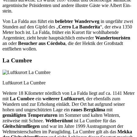
argentinische Präsidenten und andere illustre Gäste wie Albert Ein­
stein.
Von La Falda aus führt ein
beliebter Wanderweg
in ungefähr zwei
Stunden auf den Gipfel des „
Cerro La Banderita
“, der etwa 1350
Meter hoch ist. La Falda, früher ein Kurort für wohlhabende
Argentinier, zieht heute hauptsächlich entweder
Wandertouristen
an oder
Besucher aus Córdoba
, die der Hektik der Großstadt
entfliehen wollen.
La Cumbre
Luftkurort La Cumbre
Weitere 18 Kilometer nördlich von La Falda liegt auf ca. 1141 Meter
mit
La Cumbre
ein
weiterer Luftkurort
, der ebenfalls zum
Wandern und zur Erholung einlädt. Der Ort hat auf­grund seiner
hohen und ungeschützten Lage ein
raues Bergklima
mit
gemäßigten Tempe­raturen
im Sommer und kalten Wintern,
zeitweise mit Schnee.
Weltberühmt
ist La Cumbre für das
Gleitschirmfliegen
und war im Jahre 1999 Austragungsort der
Weltmeisterschaften im Paragliding. La Cumbre gilt als das
Mekka