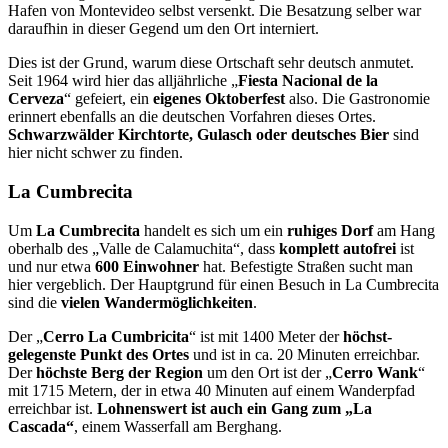
Ha­fen von Montevideo selbst versenkt. Die Besatzung selber war
daraufhin in dieser Gegend um den Ort interniert.
Dies ist der Grund, warum diese Ortschaft sehr deutsch anmutet.
Seit 1964 wird hier das alljährliche „
Fiesta Nacional de la
Cerveza
“ gefeiert, ein
eigenes Oktoberfest
also. Die Gastronomie
erinnert ebenfalls an die deutschen Vorfahren dieses Ortes.
Schwarzwälder Kirchtorte, Gulasch oder deutsches Bier
sind
hier nicht schwer zu finden.
La Cumbrecita
Um
La Cumbrecita
handelt es sich um ein
ruhiges Dorf
am Hang
oberhalb des „Valle de Calamuchita“, dass
komplett autofrei
ist
und nur etwa
600 Einwohner
hat. Befestigte Stra­ßen sucht man
hier vergeblich. Der Hauptgrund für einen Besuch in La Cumbrecita
sind die
vielen Wandermöglichkeiten
.
Der „
Cerro La Cumbricita
“ ist mit 1400 Meter der
höchst­
gelegenste Punkt des Ortes
und ist in ca. 20 Minuten erreichbar.
Der
höchste Berg der Region
um den Ort ist der „
Cerro Wank
“
mit 1715 Metern, der in etwa 40 Minuten auf ei­nem Wanderpfad
erreichbar ist.
Lohnenswert ist auch ein Gang zum „La
Cascada“
, einem Wasserfall am Berghang.