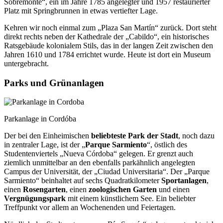
Sobremonte“, ein im Jahre 1785 angelegter und 1957 restaurierter
Platz mit Springbrunnen in etwas vertiefter Lage.
Kehren wir noch einmal zum „Plaza San Martín“ zurück. Dort steht
direkt rechts neben der Kathedrale der „Cabildo“, ein historisches
Rats­gebäude kolonialem Stils, das in der langen Zeit zwischen den
Jahren 1610 und 1784 er­richtet wurde. Heute ist dort ein Museum
untergebracht.
Parks und Grünanlagen
Parkanlage in Cordóba
Der bei den Einheimischen
beliebteste Park der Stadt
, noch dazu
in zentraler Lage, ist der „
Parque Sarmiento
“, östlich des
Studentenviertels „Nueva Córdoba“ gelegen. Er grenzt auch
ziemlich unmittelbar an den ebenfalls parkähnlich angelegten
Campus der Universi­tät, der „Ciudad Universitaria“. Der „Parque
Sarmiento“ beinhaltet auf sechs Quadratkilo­meter
Sportanlagen
,
einen
Rosengarten
, einen
zoologischen Garten
und einen
Vergnü­gungspark
mit einem künstlichem See. Ein beliebter
Treffpunkt vor allem an Wochenen­den und Feiertagen.