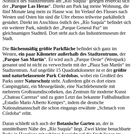
Nördlich des Stadtzentrums am „Río Suquía“ gelegen erstreckt sich
der „
Parque Las Heras
“. Direkt am Park lag meine Wohnung, die
fünf Monate lang mein zu Hause war. Im Verlauf des Flusses nach
Westen und Osten hin sind die Ufer ebenso teilweise parkähnlich
gestaltet. Direkt im Anschluss östlich des „Río Suquía“ befindet sich
ein weiterer Park, nämlich der „Parque General Paz“ im
gleichnamigen Stadtteil. Dort steht auch das Industriemuseum der
Stadt.
Die
flächenmäßig größte Parkfläche
befindet sich ganz im
Westen,
ein paar Kilometer außerhalb des Stadtzentrums
, der
„
Parque San Mar­tín
“. Er wird auch „Parque Oeste“ (Westpark)
genannt und ist nicht zu verwechseln mit der „Plaza San Martín“ im
Stadtzentrum. Auf ungefähr 15 Quadratkilometer ist er der
größte
und naturbelassenste Park Córdobas
, wobei ein Großteil des
Parks unter
Naturschutz
steht. Außerdem gibt es dort einen
Campingplatz, ein Messegelände, eine Nachtlebenmei­le mit
mehreren Großraumdiscotheken, das Zentrum für moderne Kunst
„Chateau Car­reras“ und zu guter Letzt das bekannte Fußballstadion
„Estadio Mario Alberto Kempes“, in­dem die deutsche
Nationalmannschaft die schon eingangs erwähnte „Schmach von
Cór­doba“ erlitt.
Daran schließt sich auch der
Botanische Garten
an, der in
unmittelbarer Nähe des „Río Suquía“ liegt. Zwei kleine benachbarte