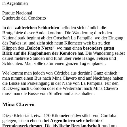
Parque Nacional
Quebrado del Condorito
In den
zahlreichen Schluchten
befinden sich nämlich die
Brutgebiete dieser Andenkondore. Die Wanderung durch den
Nationalpark beginnt ab der Ortschaft La Pampilla, wo der Eingang
des Parkes ist, und zieht sich neun Kilometer weit bis zu den
Klippen des „
Balcón Norte
“, wo man einen
be­sonders guten
Blick auf die Flugbahnen der Kondore
hat. Die Wanderung selbst
dauert mehrere Stunden und führt über viele Hänge, Felsen und
Schluchten. Man sollte dafür einen ganzen Tag einplanen.
Wie kommt man jedoch von Córdoba aus dorthin? Ganz ein­fach:
man nimmt einen Bus nach Mina Clavero und auf Nachfrage halten
die Busse am Parkeingang in der Nähe von La Pampilla. Für den
Rückweg nach Córdoba oder die Wei­terfahrt nach Mina Clavero
muss man die Busse vom Straßenrand aus anhalten.
Mina Clavero
Diese Kleinstadt, etwa 170 Kilometer südwestlich von Córdoba
gelegen, ist ein ebenso
bei Argentiniern sehr beliebter
Fremdenverkehrsort
. Die
idyllische Berglandschaft
rund um