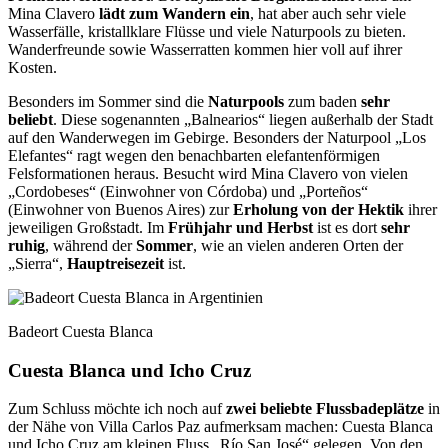
Mina Clavero
lädt zum Wandern ein
, hat aber auch sehr viele
Wasserfälle, kristallklare Flüsse und viele Naturpools zu bieten.
Wanderfreunde sowie Wasserratten kommen hier voll auf ihrer
Kosten.
Besonders im Sommer sind die
Naturpools
zum baden
sehr
beliebt
. Diese sogenannten „Balnearios“ liegen außerhalb der Stadt
auf den Wanderwegen im Ge­birge. Besonders der Naturpool „Los
Elefantes“ ragt wegen den benachbarten elefanten­förmigen
Felsformationen heraus. Besucht wird Mina Clavero von vielen
„Cordobeses“ (Einwohner von Córdoba) und „Porteños“
(Einwohner von Buenos Aires) zur
Erholung von der Hektik
ihrer
jeweiligen Großstadt. Im
Frühjahr und Herbst
ist es dort
sehr
ruhig
, wäh­rend der
Sommer
, wie an vielen anderen Orten der
„Sierra“,
Hauptreisezeit
ist.
Badeort Cuesta Blanca
Cuesta Blanca und Icho Cruz
Zum Schluss möchte ich noch auf
zwei beliebte Flussbadeplätze
in
der Nähe von Villa Carlos Paz aufmerksam machen: Cuesta Blanca
und Icho Cruz am kleinen Fluss „Río San José“ gelegen. Von den