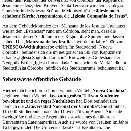
neben dem Rektorat der Universität von Córdoba, der Kapelle der
Jesuiten­residenz, dem Konvent Santa Teresa sowie dem „Colegio
Convictorio de Nuestra Señora de Montserrat“ die
älteste noch
erhaltene Kirche Argentiniens
, die „
Iglesia Compañia de Jesús
“.
An dem Gebäudekomplex der „Manzana de los Jesuitas“, genauso
wie an den „Estancias“ rund um Córdoba, sieht man, dass die
Jesuiten in dieser Stadt und in der Re­gion ihre Spuren hinterlassen
haben. Die „
Manzana de los Jesuitas
“ wurde im Jahre 2000 zum
UNESCO-Weltkulturerbe
erklärt. Im Stadtviertel „Nueva
Córdoba“ befindet sich die im neugotischen Stil von Kapuzinern
erbaute „Iglesia Sagrado Corazón“. Ein weiteres Gottes­haus der
Neugotik ist die „Iglesia Inmaculada Concepción de María“, die im
Stadtteil Alta Córdoba, nördlich des Stadtzentrums, beheimatet ist.
Sehenswerte öffentliche Gebäude
Hierbei möchte ich im schon erwähnten Viertel „
Nueva Córdoba
“
beginnen, einem Viertel, dass
zum großen Teil von Studenten
bewohnt
ist und ein
reges Nachtleben
hat. Dort be­findet sich
nämlich die „
Universidad Nacional der Córdoba
“. Sie ist mit ca.
115 000 Studie­renden nach der Universität von Buenos Aires die
zweitgrößte und älteste Argentiniens so­wie eines der ältesten
Universitäten Lateinamerikas. Auch sie wurde von Jesuiten im Jah­re
1613 gegründet. Die Universität besitzt 13 Fakultäten. Die