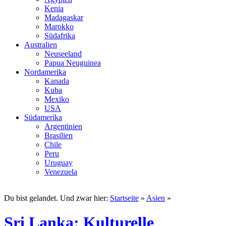
Kenia
Madagaskar
Marokko
Südafrika
Australien
Neuseeland
Papua Neuguinea
Nordamerika
Kanada
Kuba
Mexiko
USA
Südamerika
Argentinien
Brasilien
Chile
Peru
Uruguay
Venezuela
Du bist gelandet. Und zwar hier:
Startseite
»
Asien
»
Sri Lanka: Kulturelle