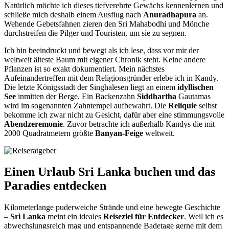
Natürlich möchte ich dieses tiefverehrte Gewächs kennenlernen und
schließe mich deshalb einem Ausflug nach
Anuradhapura
an.
Wehende Gebetsfahnen zieren den Sri Mahabodhi und Mönche
durchstreifen die Pilger und Touristen, um sie zu segnen.
Ich bin beeindruckt und bewegt als ich lese, dass vor mir der
weltweit älteste Baum mit eigener Chronik steht. Keine andere
Pflanzen ist so exakt dokumentiert. Mein nächstes
Aufeinandertreffen mit dem Religionsgründer erlebe ich in Kandy.
Die letzte Königsstadt der Singhalesen liegt an einem
idyllischen
See
inmitten der Berge. Ein Backenzahn
Siddhartha
Gautamas
wird im sogenannten Zahntempel aufbewahrt. Die
Reliquie
selbst
bekomme ich zwar nicht zu Gesicht, dafür aber eine stimmungsvolle
Abendzeremonie
. Zuvor betrachte ich außerhalb Kandys die mit
2000 Quadratmetern größte
Banyan-Feige
weltweit.
Einen Urlaub Sri Lanka buchen und das
Paradies entdecken
Kilometerlange puderweiche Strände und eine bewegte Geschichte
–
Sri Lanka
meint ein ideales
Reiseziel für Entdecker
. Weil ich es
abwechslungsreich mag und entspannende Badetage gerne mit dem