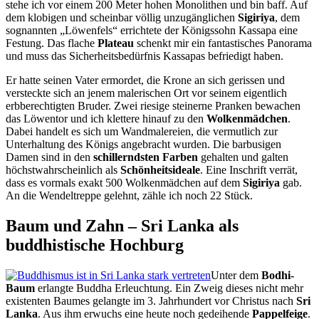
stehe ich vor einem 200 Meter hohen Monolithen und bin baff. Auf
dem klobigen und scheinbar völlig unzugänglichen
Sigiriya
, dem
sognannten „Löwenfels“ errichtete der Königssohn Kassapa eine
Festung. Das flache
Plateau
schenkt mir ein fantastisches Panorama
und muss das Sicherheitsbedürfnis Kassapas befriedigt haben.
Er hatte seinen Vater ermordet, die Krone an sich gerissen und
versteckte sich an jenem malerischen Ort vor seinem eigentlich
erbberechtigten Bruder. Zwei riesige steinerne Pranken bewachen
das Löwentor und ich klettere hinauf zu den
Wolkenmädchen
.
Dabei handelt es sich um Wandmalereien, die vermutlich zur
Unterhaltung des Königs angebracht wurden. Die barbusigen
Damen sind in den
schillerndsten Farben
gehalten und galten
höchstwahrscheinlich als
Schönheitsideale
. Eine Inschrift verrät,
dass es vormals exakt 500 Wolkenmädchen auf dem
Sigiriya
gab.
An die Wendeltreppe gelehnt, zähle ich noch 22 Stück.
Baum und Zahn – Sri Lanka als
buddhistische Hochburg
Unter dem
Bodhi-
Baum
erlangte Buddha Erleuchtung. Ein Zweig dieses nicht mehr
existenten Baumes gelangte im 3. Jahrhundert vor Christus nach
Sri
Lanka
. Aus ihm erwuchs eine heute noch gedeihende
Pappelfeige
.