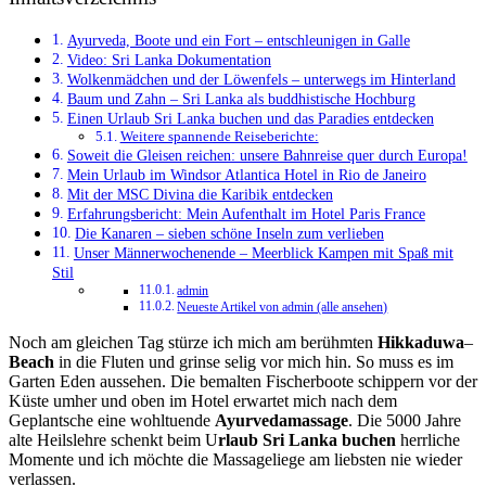
Ayurveda, Boote und ein Fort – entschleunigen in Galle
Video: Sri Lanka Dokumentation
Wolkenmädchen und der Löwenfels – unterwegs im Hinterland
Baum und Zahn – Sri Lanka als buddhistische Hochburg
Einen Urlaub Sri Lanka buchen und das Paradies entdecken
Weitere spannende Reiseberichte:
Soweit die Gleisen reichen: unsere Bahnreise quer durch Europa!
Mein Urlaub im Windsor Atlantica Hotel in Rio de Janeiro
Mit der MSC Divina die Karibik entdecken
Erfahrungsbericht: Mein Aufenthalt im Hotel Paris France
Die Kanaren – sieben schöne Inseln zum verlieben
Unser Männerwochenende – Meerblick Kampen mit Spaß mit
Stil
admin
Neueste Artikel von admin (alle ansehen)
Noch am gleichen Tag stürze ich mich am berühmten
Hikkaduwa
–
Beach
in die Fluten und grinse selig vor mich hin. So muss es im
Garten Eden aussehen. Die bemalten Fischerboote schippern vor der
Küste umher und oben im Hotel erwartet mich nach dem
Geplantsche eine wohltuende
Ayurvedamassage
. Die 5000 Jahre
alte Heilslehre schenkt beim U
rlaub Sri Lanka buchen
herrliche
Momente und ich möchte die Massageliege am liebsten nie wieder
verlassen.