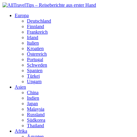
Europa
Deutschland
Finnland
Frankreich
Irland
Italien
Kroatien
Österreich
Portugal
Schweden
Spanien
Türkei
Ungarn
Asien
China
Indien
Japan
Malaysia
Russland
Südkorea
Thailand
Afrika
Ägypten