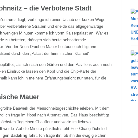
hnsitz – die Verbotene Stadt
entrums liegt, verbringe ich einen Urlaub der kurzen Wege.
er vielbefahrene Straßen und erleide das allgegenwärtige
h wenigen Minuten komme ich vorm Kaiserpalast an. War es
de zu betreten, drängen sich heute schnatternde
e. Vor der Neun-Drachen-Mauer bestaune ich filigrane
eßend durch den „Palast der himmlischen Klarheit“.
g geplättet, als ich nach den Gärten und den Pavillons auch noch
len Eindrücke lassen den Kopf und die Chip-Karte der
alb kann ich in meinem Erfahrungsbericht nur raten, für die
esische Mauer
größte Bauwerk der Menschheitsgeschichte erleben. Mit dem
d ich frage im Hotel nach Alternativen. Das Haus beschäftigt
 nächsten Tag einen Chauffeur und warte im liebevoll
lt werde. Auf die Minute pünktlich steht Herr Chang lächelnd
il gen
Badaling
fährt. Ich frage ihn, ob ihn die ewig gleichen