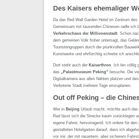
Des Kaisers ehemaliger Wo
Da das Red Wall Garden Hotel im Zentrum des Z
Gemeinsam mit tausenden Chinesen radle ich üb
Verkehrschaos der Millionenstadt
. Schon nac
dem gemeinen Volk früher untersagt, das Gelän
Touristengruppen durch die prunkvollen Bauwerk
Kunstwerke und ehrfürchtig schreite ich anschli
Dort steht auch der
Kaiserthron
. Ich bin völli
das
„Palastmuseum Peking“
besuche. Die vie
Digitalkamera aus allen Nähten platzen und desh
Verbotene Stadt mehrere Tage einzuplanen.
Out off Peking – die Chin
Wer in
Beijing
Urlaub macht, möchte auch das 
Rad lässt sich die Strecke kaum zurücklegen un
eigene Fahrer, hervorragend. Ich ordere für den
gestalteten Hotelgarten darauf, dass ich abgeho
vor mir, der mit rasantem, aber sicherem Fahrst