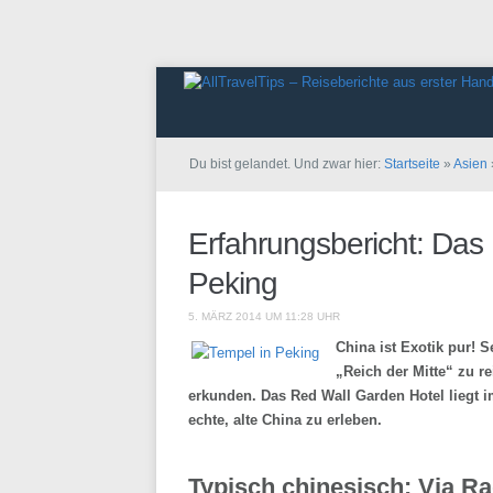
Du bist gelandet. Und zwar hier:
Startseite
»
Asien
Erfahrungsbericht: Das
Peking
5. MÄRZ 2014 UM 11:28 UHR
China ist Exotik pur! 
„Reich der Mitte“ zu r
erkunden. Das Red Wall Garden Hotel liegt i
echte, alte China zu erleben.
Typisch chinesisch: Via R