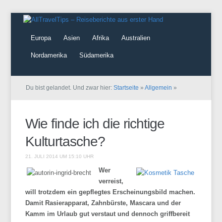
Europa
Asien
Afrika
Australien
Nordamerika
Südamerika
Du bist gelandet. Und zwar hier:
Startseite
»
Allgemein
»
Wie finde ich die richtige
Kulturtasche?
21. JULI 2014 UM 15:10 UHR
Wer
verreist,
will trotzdem ein gepflegtes Erscheinungsbild machen.
Damit Rasierapparat, Zahnbürste, Mascara und der
Kamm im Urlaub gut verstaut und dennoch griffbereit