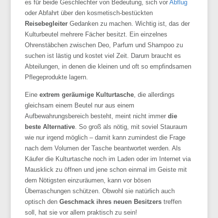
es für beide Geschlechter von Bedeutung, sich vor
Abflug
oder Abfahrt über den kosmetisch-bestückten
Reisebegleiter
Gedanken zu machen. Wichtig ist, das der
Kulturbeutel mehrere Fächer besitzt. Ein einzelnes
Ohrenstäbchen zwischen Deo, Parfum und Shampoo zu
suchen ist lästig und kostet viel Zeit. Darum braucht es
Abteilungen, in denen die kleinen und oft so empfindsamen
Pflegeprodukte lagern.
Eine
extrem geräumige Kulturtasche
, die allerdings
gleichsam einem Beutel nur aus einem
Aufbewahrungsbereich besteht, meint nicht immer
die
beste Alternative
. So groß als nötig, mit soviel Stauraum
wie nur irgend möglich – damit kann zumindest die Frage
nach dem Volumen der Tasche beantwortet werden. Als
Käufer die Kulturtasche noch im Laden oder im Internet via
Mausklick zu öffnen und jene schon einmal im Geiste mit
dem Nötigsten einzuräumen, kann vor bösen
Überraschungen schützen. Obwohl sie natürlich auch
optisch den
Geschmack ihres neuen Besitzers
treffen
soll, hat sie vor allem praktisch zu sein!