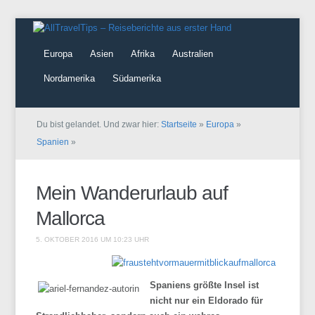
Europa
Asien
Afrika
Australien
Nordamerika
Südamerika
Du bist gelandet. Und zwar hier:
Startseite
»
Europa
»
Spanien
»
Mein Wanderurlaub auf
Mallorca
5. OKTOBER 2016 UM 10:23 UHR
Spaniens größte Insel ist
nicht nur ein Eldorado für