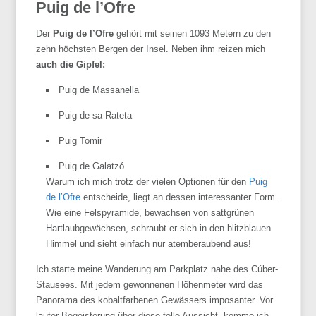
Puig de l’Ofre
Der
Puig de l’Ofre
gehört mit seinen 1093 Metern zu den
zehn höchsten Bergen der Insel. Neben ihm reizen mich
auch die Gipfel:
Puig de Massanella
Puig de sa Rateta
Puig Tomir
Puig de Galatzó
Warum ich mich trotz der vielen Optionen für den
Puig
de l’Ofre
entscheide, liegt an dessen interessanter Form.
Wie eine Felspyramide, bewachsen von sattgrünen
Hartlaubgewächsen, schraubt er sich in den blitzblauen
Himmel und sieht einfach nur atemberaubend aus!
Ich starte meine Wanderung am Parkplatz nahe des Cúber-
Stausees. Mit jedem gewonnenen Höhenmeter wird das
Panorama des kobaltfarbenen Gewässers imposanter. Vor
lauter Begeisterung über diese tolle Aussicht, komme ich