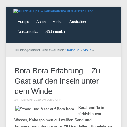
Europa
Asien
Afrika
Australien
Nordamerika
Südamerika
Du bist gelandet. Und zwar hier:
Startseite
»
Atolls
»
Bora Bora Erfahrung – Zu
Gast auf den Inseln unter
dem Winde
24. FEBRUAR 2019 UM 09:00 UHR
Korallenriffe in
türkisblauem
Wasser, Kokospalmen auf weißen Sand und
Temperaturen, die nie unter 20 Grad fallen. Ungefähr so