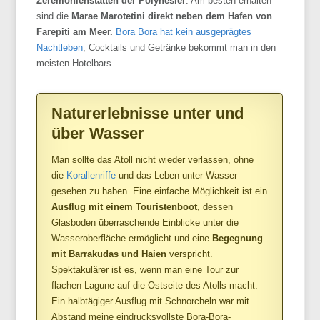
Zeremonienstätten
der Polynesier
. Am besten erhalten
sind die
Marae
Marotetini
direkt neben dem Hafen von
Farepiti
am Meer.
Bora
Bora hat kein ausgeprägtes
Nachtleben
, Cocktails und Getränke bekommt man in den
meisten Hotelbars.
Naturerlebnisse unter und
über Wasser
Man sollte das Atoll nicht wieder verlassen, ohne
die
Korallenriffe
und das Leben unter Wasser
gesehen zu haben. Eine einfache Möglichkeit ist ein
Ausflug mit einem
Touristenboot
, dessen
Glasboden
überraschende Einblicke unter die
Wasseroberfläche ermöglicht und eine
Begegnung
mit Barrakudas und Haien
verspricht.
Spektakulärer ist es, wenn man eine Tour zur
flachen Lagune auf die Ostseite des Atolls macht.
Ein halbtägiger Ausflug mit Schnorcheln war mit
Abstand meine eindrucksvollste
Bora
-Bora-