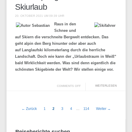
Skiurlaub
20. OKTOBER 2021 UM 09:39 UHR
Raus in den
Schnee und
auf Skiern die verschneite Bergwelt entdecken. Das
geht alpin den Berg hinunter oder aber auch
auf Langlaufski kilometerlang durch die herrliche
Landschaft. Doch wie kann der „Urlaubstraum in Weiß“
bald Wirklichkeit werden. Was sind denn eigentlich die
schönsten Skigebiete der Welt? Wir stellen einige vor.
WEITERLESEN
COMMENTS OFF
← Zurück
1
2
3
4
…
114
Weiter →
Reiseberichte suchen