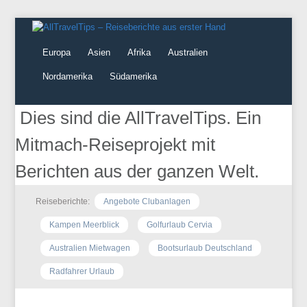
Europa
Asien
Afrika
Australien
Nordamerika
Südamerika
Dies sind die AllTravelTips. Ein
Mitmach-Reiseprojekt mit
Berichten aus der ganzen Welt.
Reiseberichte:
Angebote Clubanlagen
Kampen Meerblick
Golfurlaub Cervia
Australien Mietwagen
Bootsurlaub Deutschland
Radfahrer Urlaub