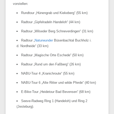
vorstellen:
Rundtour „
Hünengrab
und
Kiekeberg
“ (55 km)
Radtour „
Gipfelradeln
Handeloh
“ (44 km)
Radtour „
Wilseder
Berg
Schneverdingen
“ (31 km)
Radtour „
Naturwunder
Büsenbachtal
Buchholz
i.
d.
Nordheide
“ (33 km)
Radtour „Magische Orte
Eschede
“ (50 km)
Radtour „Rund um den
Faßberg
“ (26 km)
NABU-Tour
4 „
Kranichroute
“ (55 km)
NABU-Tour
6 „Alte Ritter und wilde Pferde“ (40 km)
E-Bike-Tour
„
Heidetour
Bad
Bevensen
“ (68 km)
Seeve-Radweg Ring 1 (
Handeloh
) und Ring 2
(
Jesteburg
).