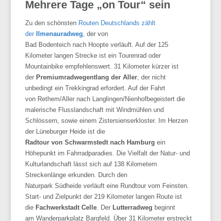
Mehrere Tage „on Tour“ sein
Zu den schönsten
Routen Deutschlands zählt
der
Ilmenauradweg
, der von
Bad
Bodenteich
nach
Hoopte
verläuft. Auf der 125
Kilometer langen Strecke ist ein Tourenrad oder
Mountainbike empfehlenswert. 31 Kilometer kürzer ist
der
Premiumradweg
entlang der Aller
, der nicht
unbedingt ein
Trekkingrad
erfordert. Auf der Fahrt
von
Rethem/Aller
nach
Langlingen/Nienhof
begeistert die
malerische
Flusslandschaft
mit Windmühlen und
Schlössern, sowie einem
Zistersienserkloster
. Im Herzen
der Lüneburger Heide ist die
Radtour von
Schwarmstedt
nach Hamburg
ein
Höhepunkt im
Fahrradparadies
. Die Vielfalt der Natur- und
Kulturlandschaft lässt sich auf 138 Kilometern
Streckenlänge erkunden. Durch den
Naturpark
Südheide
verläuft eine Rundtour vom Feinsten.
Start- und Zielpunkt der 219 Kilometer langen Route ist
die
Fachwerkstadt
Celle
. Der
Lutterradweg
beginnt
am
Wanderparkplatz
Bargfeld
. Über 31 Kilometer erstreckt