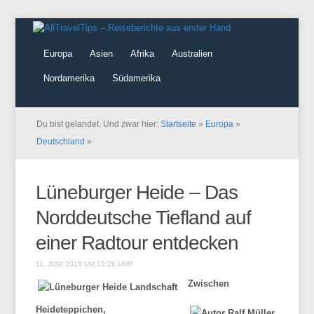
Europa
Asien
Afrika
Australien
Nordamerika
Südamerika
Du bist gelandet. Und zwar hier:
Startseite
»
Europa
»
Deutschland
»
Lüneburger Heide – Das
Norddeutsche Tiefland auf
einer Radtour entdecken
11. JUNI 2018 UM 10:26 UHR
Zwischen
Heideteppichen,