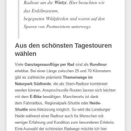
Radtour um die
Wietze
. Hier besuchten wir
das
Erdölmuseum
,
begegneten
Wildpferden
und waren auf den
Spuren von
Postmeistern
unterwegs.
Aus den schönsten Tagestouren
wählen
Viele
Ganztagesausflüge
per Rad
sind als
Rundtour
erlebbar. Bei einer Länge zwischen 25 und 70 Kilometern
gibt es zahlreiche prämierte
Themenwege
im
Naturpark
Südheide
, die als
Stern-Radtour
kombiniert
werden können. Anspruchsvolle Routen lassen sich leichter
mit dem
E-Bike
bewältigen. Mancherorts ist dank
dem
Fahrradbus
,
Regionalpark-Shuttle
oder
Heide-
Shuttle
eine Abkürzung möglich. So wird die Lüneburger
Heide während einer Radtour auch für Menschen mit
weniger Erfahrung und Kondition zum besonderen Erlebnis.
Eine Auswahl der schönsten Radwege möchte ich hier