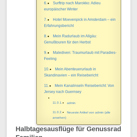
Surftrip nach Marokko: Adieu
europäischer Winter
Hotel Moevenpick in Amsterdam – ein
Erfahrungsbericht
Mein Radurlaub im Allgäu:
Genußtouren für den Herbst
Malediven: Traumurlaub mit Paradies-
Feeling
Mein Abenteuerurlaub in
Skandinavien – ein Reisebericht
Mein Kanalinseln Reisebericht: Von
Jersey nach Guernsey
admin
Neueste Artikel von admin (alle
ansehen)
Halbtagesausflüge
für
Genussradler
u