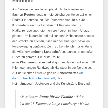
Familien
Als
Gelegenheitsradler
empfand ich die überwiegend
flachen Routen
ideal, um die Lüneburger Heide auf einer
Radtour zu entdecken. Die Distanzen von
10 bis 30
Kilometern
sind für Familien mit Kindern oder für
Radfahrer geeignet, die mehrere Touren in ihrem Urlaub
planen. Um kulturelle und kulinarische Höhepunkte abseits
der Strecke zu erleben, blieb mir bei einer genussvollen
Fortbewegung genügend Zeit. So konnte ich in aller Ruhe
die
wild-romantische
Landschaft
bestaunen, ohne außer
Puste zu geraten. Die erste Route
einer
Wochenendreise
verlief gut
beschildert
auf einem 20
Kilometer langen Rundweg ab
Hanstedt
in der
Nordheide
.
Auf der leichten Strecke gab es
Sehenswertes
wie
die
St
.
Jakobi-Kirche
Hanstedt
, das
Heimatmuseum
Jesteburg
und die Kunststätte
Bossard
.
Als schönste
Route für die Familie
erlebte
ich die 28 Kilometer lange Lüneburger Heide